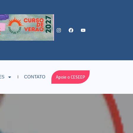
Apoie o CESEEP
ES
CONTATO