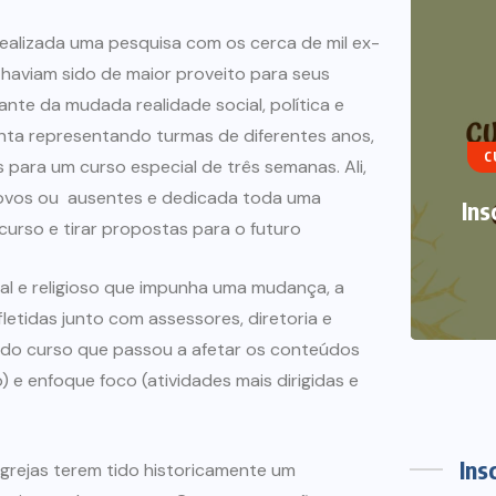
realizada uma pesquisa com os cerca de mil ex-
 haviam sido de maior proveito para seus
ART
iante da mudada realidade social, política e
rinta representando turmas de diferentes anos,
CURSOS DE VERÃO
NOTÍCIAS
 para um curso especial de três semanas. Ali,
TRA
ovos ou ausentes e dedicada toda uma
Inscrições abertas Curso de
curso e tirar propostas para o futuro
Verão 2021
al e religioso que impunha uma mudança, a
12 DE DEZEMBRO DE 2020
fletidas junto com assessores, diretoria e
 do curso que passou a afetar os conteúdos
 e enfoque foco (atividades mais dirigidas e
Ins
grejas terem tido historicamente um