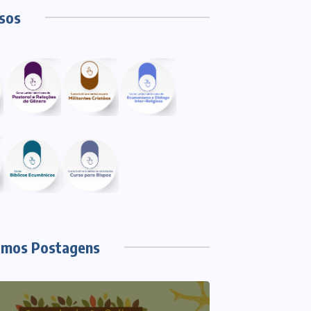
sos
imos Postagens