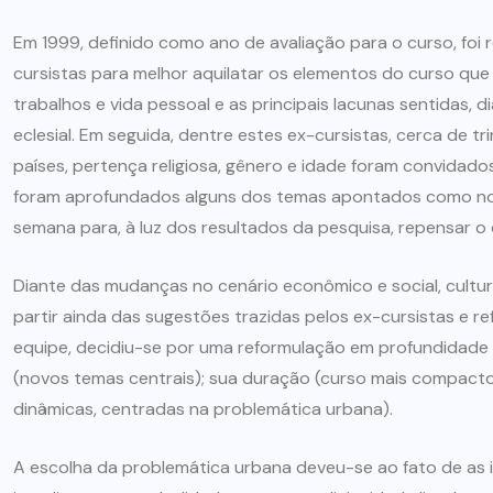
ARTIGOS
CESEEP
Em 1999, definido como ano de avaliação para o curso, foi 
cursistas para melhor aquilatar os elementos do curso que
CURSO DE ECUMENISMO
trabalhos e vida pessoal e as principais lacunas sentidas, d
eclesial. Em seguida, dentre estes ex-cursistas, cerca de t
O ECUMENISMO
países, pertença religiosa, gênero e idade foram convidados
TRANSFORMADOR NASCE
foram aprofundados alguns dos temas apontados como n
DENTRO DE NÓS – PRISCILLA
semana para, à luz dos resultados da pesquisa, repensar o 
DOS REIS RIBEIRO
Diante das mudanças no cenário econômico e social, cultur
29 DE JULHO DE 2026
partir ainda das sugestões trazidas pelos ex-cursistas e re
equipe, decidiu-se por uma reformulação em profundidade
(novos temas centrais); sua duração (curso mais compacto)
dinâmicas, centradas na problemática urbana).
A escolha da problemática urbana deveu-se ao fato de as i