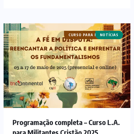
CURSO PARA MILITANTES
NOTÍCIAS
CURSOS
Programação completa – Curso L.A.
para Militantes Cristão 2025