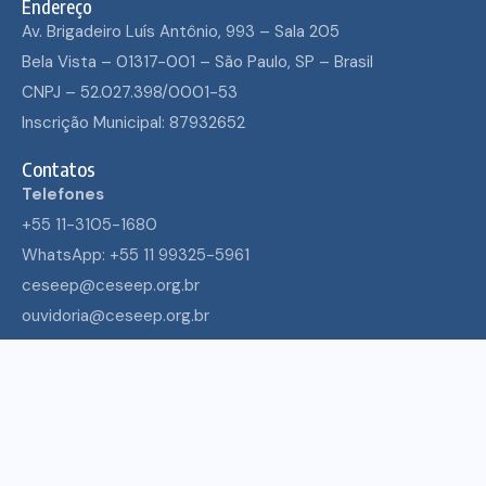
Endereço
Av. Brigadeiro Luís Antônio, 993 – Sala 205
Bela Vista – 01317-001 – São Paulo, SP – Brasil
CNPJ – 52.027.398/0001-53
Inscrição Municipal: 87932652
Contatos
Telefones
+55 11-3105-1680
WhatsApp: +55 11 99325-5961
ceseep@ceseep.org.br
ouvidoria@ceseep.org.br
ECUMENISMO TRANSFORMADOR: ENTRE A
TERRA, OS POVOS E A ESPERANÇA