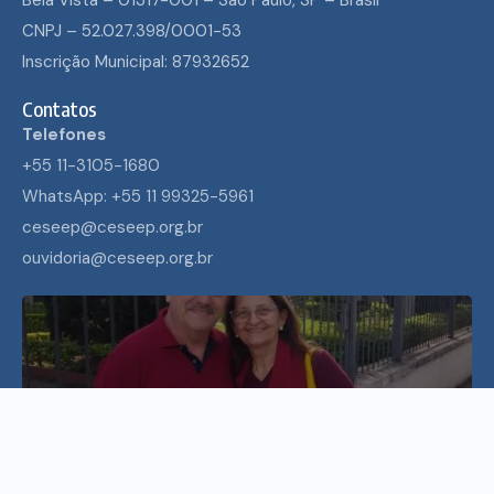
CNPJ – 52.027.398/0001-53
Inscrição Municipal: 87932652
Contatos
Telefones
+55 11-3105-1680
WhatsApp: +55 11 99325-5961
ceseep@ceseep.org.br
ouvidoria@ceseep.org.br
ECUMENISMO TRANSFORMADOR: ENTRE A
TERRA, OS POVOS E A ESPERANÇA