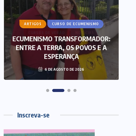
ARTIGOS
CURSO DE ECUMENISMO
ECUMENISMO TRANSFORMADOR:
ENTRE A TERRA, OS POVOS E A
T
ESPERANÇA
6 DE AGOSTO DE 2026
Inscreva-se