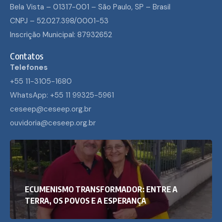
Bela Vista – 01317-001 – São Paulo, SP – Brasil
CNPJ – 52.027.398/0001-53
Inscrição Municipal: 87932652
Contatos
Telefones
+55 11-3105-1680
WhatsApp: +55 11 99325-5961
ceseep@ceseep.org.br
ouvidoria@ceseep.org.br
ECUMENISMO TRANSFORMADOR: ENTRE A
TERRA, OS POVOS E A ESPERANÇA