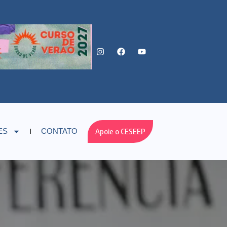
Apoie o CESEEP
ES
CONTATO