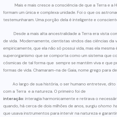
Mais e mais cresce a consciência de que a Terra e a H
formam um única e complexa unidade. Foi o que os astrona
testemunharam. Uma porção dela é inteligente e conscient
Desde a mais alta ancestralidade a Terra era vista com
de vida. Modernamente, cientistas vindos das ciências da 
empiricamente, que ela não só possui vida, mas ela mesma 
superorganismo que se comporta como um sistema que com
cósmicas de tal forma que sempre se mantém viva e que 
formas de vida. Chamaram-na de Gaia, nome grego para de
Ao largo de sua história, o ser humano entreteve, dito d
com a Terra e a natureza. O primeiro foi de
interação
: interagia harmonicamente e retirava o necessári
quando, há cerca de dois milhões de anos, surgiu o
homo ha
que usava instrumentos para intervir na natureza e garant