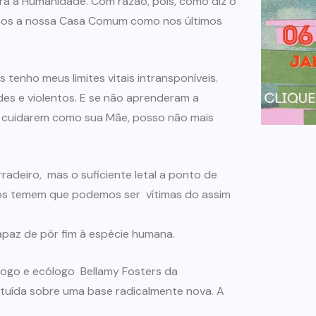
tra a Humanidade. Com razão, pois, como diz o
rimos a nossa Casa Comum como nos últimos
enho meus limites vitais intransponíveis.
ldes e violentos. E se não aprenderam a
m e cuidarem como sua Mãe, posso não mais
deiro, mas o suficiente letal a ponto de
ogos temem que podemos ser vítimas do assim
 capaz de pôr fim à espécie humana.
ogo e ecólogo Bellamy Fosters da
ituída sobre uma base radicalmente nova. A