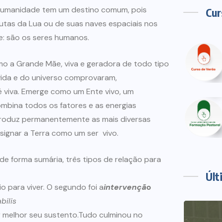
umanidade tem um destino comum, pois
Cur
utas da Lua ou de suas naves espaciais nos
e: são os seres humanos.
o a Grande Mãe, viva e geradora de todo tipo
vida e do universo comprovaram,
é viva. Emerge como um Ente vivo, um
bina todos os fatores e as energias
produz permanentemente as mais diversas
signar a Terra como um ser vivo.
e forma sumária, três tipos de relação para
Últ
o para viver. O segundo foi a
intervençã
o
bilis
ir melhor seu sustento.Tudo culminou no