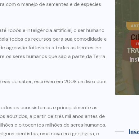
ltura com o manejo de sementes e de espécies
ART
robôs e inteligência artificial, o ser humano
 dela todos os recursos para sua comodidade e
CURSOS DE VERÃO
NOTÍCIAS
e agressão foi levada a todas as frentes: no
TRA
tre os seres humanos que são a parte da Terra
Inscrições abertas Curso de
Verão 2021
reas do saber, escreveu em 2008 um livro com
12 DE DEZEMBRO DE 2020
 todos os ecossistemas e principalmente as
 aduzidos, a partir de três mil anos antes de
bilhões e oitocentos milhões de seres humanos.
Ins
lguns cientistas, uma nova era geológica, o