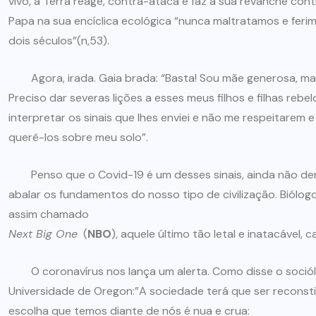
vivo, a Terra reage, contra-ataca e faz a sua revanche con
Papa na sua encíclica ecológica “nunca maltratamos e fe
dois séculos”(n,53).
Agora, irada. Gaia brada: “Basta! Sou mãe generosa, mas t
Preciso dar severas lições a esses meus filhos e filhas rebe
interpretar os sinais que lhes enviei e não me respeitare
querê-los sobre meu solo”.
Penso que o Covid-19 é um desses sinais, ainda não derra
abalar os fundamentos do nosso tipo de civilização. Biól
assim chamado
Next Big One
(
NBO
), aquele último tão letal e inatacável,
O coronavírus nos lança um alerta. Como disse o sociól
Universidade de Oregon:”A sociedade terá que ser reconst
escolha que temos diante de nós é nua e crua: