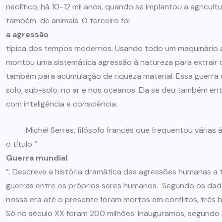
neolítico, há 10-12 mil anos, quando se implantou a agricu
ARTIGOS
CESEEP
também de animais. O terceiro foi
a agressão
CURSO DE ECUMENISMO
típica dos tempos modernos. Usando todo um maquinário até 
montou uma sistemática agressão à natureza para extrair
O ECUMENISMO
também para acumulação de riqueza material. Essa guerra d
TRANSFORMADOR NASCE
solo, sub-solo, no ar e nos oceanos. Ela se deu também en
DENTRO DE NÓS – PRISCILLA
com inteligência e consciência.
DOS REIS RIBEIRO
Michel Serres, filósofo francês que frequentou várias á
29 DE JULHO DE 2026
o título “
Guerra mundial
”. Descreve a história dramática das agressões humanas a
guerras entre os próprios seres humanos. Segundo os dados
nossa era até o presente foram mortos em conflitos, três 
Só no século XX foram 200 milhões. Inauguramos, segundo a