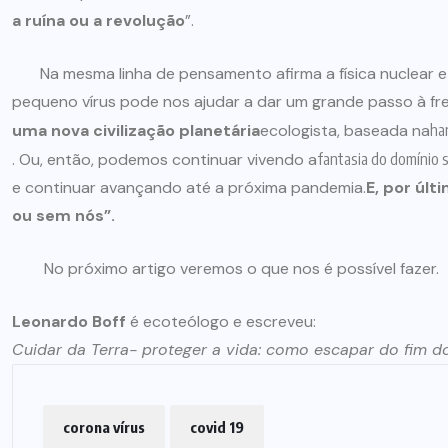
a ruína ou a revolução
”.
Na mesma linha de pensamento afirma a física nuclear e 
pequeno vírus pode nos ajudar a dar um grande passo à fr
uma nova civilização planetária
ecologista, baseada na
ha
. Ou, então, podemos continuar vivendo a
fantasia do domínio 
e continuar avançando até a próxima pandemia.
E, por últ
ou sem nós”.
No próximo artigo veremos o que nos é possível fazer.
Leonardo Boff
é ecoteólogo e escreveu:
Cuidar da Terra- proteger a vida: como escapar do fim 
corona vírus
covid 19