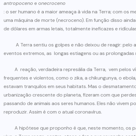
antropoceno
e o
necroceno
: o ser humano é a maior ameaça à vida na Terra; com os 
uma máquina de morte (necroceno). Em função disso ainda 
de dólares em armas letais, totalmente ineficazes e ridículas
A Terra sentiu os golpes e não deixou de reagir: pelo aq
eventos extremos, as longas estiagens ou as prolongadas n
A reação, verdadeira represália da Terra, vem pelos vír
frequentes e violentos, como o zika, a chikungunya, o ebola,
estavam tranquilos em seus habitats. Mas o desmatamento 
urbanização crescente do planeta, fizeram com que perde
passando de animais aos seres humanos. Eles não vivem por
reproduzir. Assim é com o atual coronavírus.
A hipótese que proponho é que, neste momento, os pap