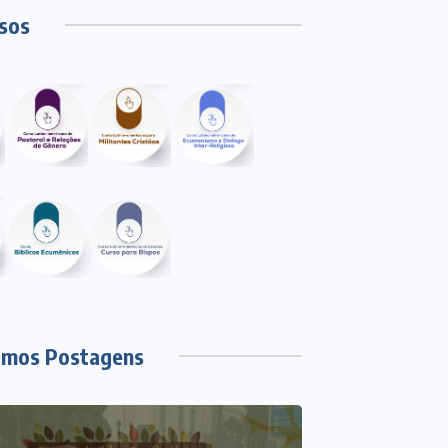
sos
imos Postagens