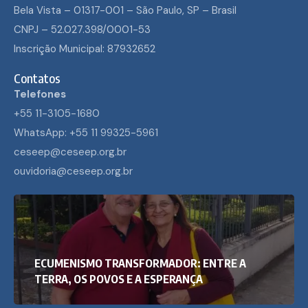
Bela Vista – 01317-001 – São Paulo, SP – Brasil
CNPJ – 52.027.398/0001-53
Inscrição Municipal: 87932652
Contatos
Telefones
+55 11-3105-1680
WhatsApp: +55 11 99325-5961
ceseep@ceseep.org.br
ouvidoria@ceseep.org.br
ECUMENISMO TRANSFORMADOR: ENTRE A
TERRA, OS POVOS E A ESPERANÇA