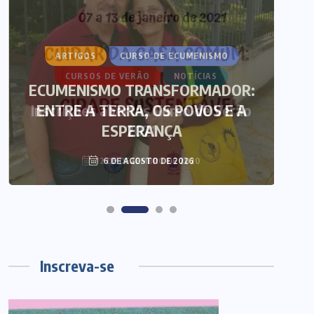
ARTIGOS
CURSO DE ECUMENISMO
CURSOS DE VERÃO
NOTÍCIAS
ECUMENISMO TRANSFORMADOR:
Inscrições abertas Curso de Verão
ENTRE A TERRA, OS POVOS E A
T
ESPERANÇA
2021
12 DE DEZEMBRO DE 2020
6 DE AGOSTO DE 2026
Inscreva-se