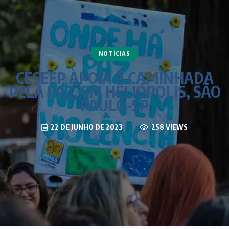
NOTÍCIAS
CESEEP APOIA A CAMINHADA
PELA PAZ, EM HELIÓPOLIS, SÃO
PAULO-SP
22 DE JUNHO DE 2023
258 VIEWS