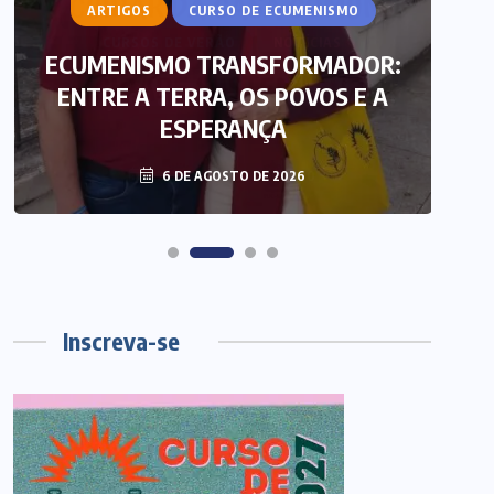
ARTIGOS
CURSO DE ECUMENISMO
ECUMENISMO TRANSFORMADOR:
ENTRE A TERRA, OS POVOS E A
T
ESPERANÇA
6 DE AGOSTO DE 2026
Inscreva-se