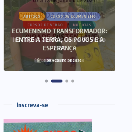
ARTIGOS
CURSO DE ECUMENISMO
CURSOS DE VERÃO
NOTÍCIAS
ECUMENISMO TRANSFORMADOR:
Inscrições abertas Curso de Verão
ENTRE A TERRA, OS POVOS E A
T
ESPERANÇA
2021
12 DE DEZEMBRO DE 2020
6 DE AGOSTO DE 2026
Inscreva-se