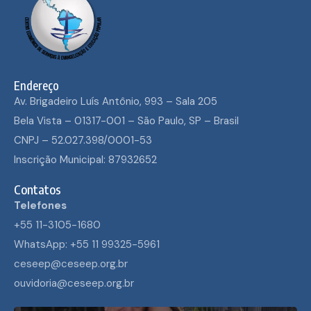
Endereço
Av. Brigadeiro Luís Antônio, 993 – Sala 205
Bela Vista – 01317-001 – São Paulo, SP – Brasil
CNPJ – 52.027.398/0001-53
Inscrição Municipal: 87932652
Contatos
Telefones
+55 11-3105-1680
WhatsApp: +55 11 99325-5961
ceseep@ceseep.org.br
ouvidoria@ceseep.org.br