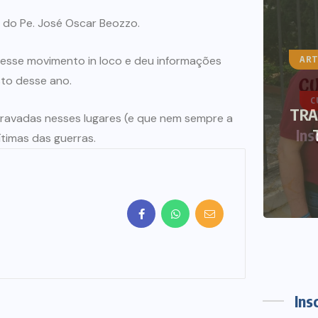
 do Pe. José Oscar Beozzo.
desse movimento in loco e deu informações
ART
to desse ano.
CURSOS DE VERÃO
NOTÍCIAS
TRA
travadas nesses lugares (e que nem sempre a
Inscrições abertas Curso de
vítimas das guerras.
Verão 2021
12 DE DEZEMBRO DE 2020
Ins