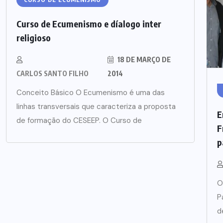
Curso de Ecumenismo e díalogo inter
religioso
18 DE MARÇO DE
CARLOS SANTO FILHO
2014
Conceito Básico O Ecumenismo é uma das
linhas transversais que caracteriza a proposta
E
de formação do CESEEP. O Curso de
F
p
O
P
d