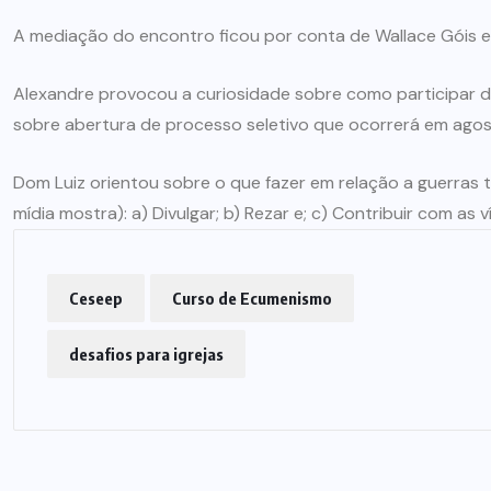
A mediação do encontro ficou por conta de Wallace Góis e
ARTIGOS
CESEEP
Alexandre provocou a curiosidade sobre como participar 
CURSO DE ECUMENISMO
sobre abertura de processo seletivo que ocorrerá em agos
O ECUMENISMO
TRANSFORMADOR NASCE
Dom Luiz orientou sobre o que fazer em relação a guerras 
DENTRO DE NÓS – PRISCILLA
mídia mostra): a) Divulgar; b) Rezar e; c) Contribuir com as 
DOS REIS RIBEIRO
29 DE JULHO DE 2026
Ceseep
Curso de Ecumenismo
desafios para igrejas