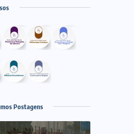
sos
imos Postagens