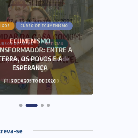
IGOS
CURSO DE ECUMENISMO
ARTIGOS
ECUMENISMO
NSFORMADOR: ENTRE A
THAL
TERRA, OS POVOS E A
ECUMEN
ESPERANÇA
S
6 DE AGOSTO DE 2026
3 DE
creva-se