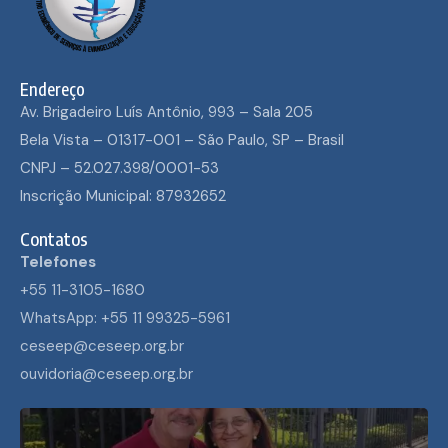
Endereço
Av. Brigadeiro Luís Antônio, 993 – Sala 205
Bela Vista – 01317-001 – São Paulo, SP – Brasil
CNPJ – 52.027.398/0001-53
Inscrição Municipal: 87932652
Contatos
Telefones
+55 11-3105-1680
WhatsApp: +55 11 99325-5961
ceseep@ceseep.org.br
ouvidoria@ceseep.org.br