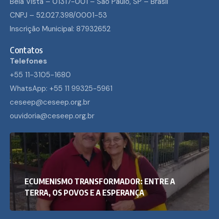
Bela Vista – 01317-001 – São Paulo, SP – Brasil
CNPJ – 52.027.398/0001-53
Inscrição Municipal: 87932652
Contatos
Telefones
+55 11-3105-1680
WhatsApp: +55 11 99325-5961
ceseep@ceseep.org.br
ouvidoria@ceseep.org.br
ECUMENISMO TRANSFORMADOR: ENTRE A
TERRA, OS POVOS E A ESPERANÇA