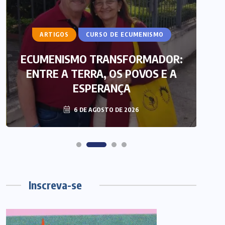
ARTIGOS
CURSO DE ECUMENISMO
ECUMENISMO TRANSFORMADOR:
ENTRE A TERRA, OS POVOS E A
T
ESPERANÇA
6 DE AGOSTO DE 2026
Inscreva-se