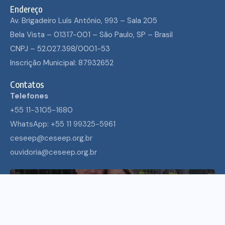
Endereço
Av. Brigadeiro Luís Antônio, 993 – Sala 205
Bela Vista – 01317-001 – São Paulo, SP – Brasil
CNPJ – 52.027.398/0001-53
Inscrição Municipal: 87932652
Contatos
Telefones
+55 11-3105-1680
WhatsApp: +55 11 99325-5961
ceseep@ceseep.org.br
ouvidoria@ceseep.org.br
ECUMENISMO TRANSFORMADOR: ENTRE A