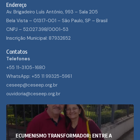
Endereço
Av. Brigadeiro Luís Antônio, 993 – Sala 205
Bela Vista – 01317-001 – São Paulo, SP – Brasil
CNPJ – 52.027.398/0001-53
Inscrição Municipal: 87932652
Contatos
Telefones
+55 11-3105-1680
WhatsApp: +55 11 99325-5961
ceseep@ceseep.org.br
ouvidoria@ceseep.org.br
ECUMENISMO TRANSFORMADOR: ENTRE A