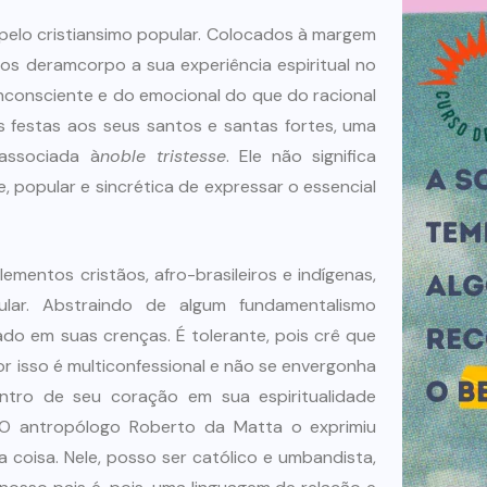
a pelo cristiansimo popular. Colocados à margem
gros deramcorpo a sua experiência espiritual no
inconsciente e do emocional do que do racional
as festas aos seus santos e santas fortes, uma
associada à
noble tristesse
. Ele não significa
, popular e sincrética de expressar o essencial
mentos cristãos, afro-brasileiros e indígenas,
ular. Abstraindo de algum fundamentalismo
do em suas crenças. É tolerante, pois crê que
r isso é multiconfessional e não se envergonha
dentro de seu coração em sua espiritualidade
. O antropólogo Roberto da Matta o exprimiu
coisa. Nele, posso ser católico e umbandista,