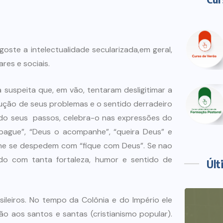
ste a intelectualidade secularizada,em geral,
es e sociais.
uspeita que, em vão, tentaram desligitimar a
lução de seus problemas e o sentido derradeiro
ndo seus passos, celebra-o nas expressões do
pague”, “Deus o acompanhe”, “queira Deus” e
one se despedem com “fique com Deus”. Se nao
ido com tanta fortaleza, humor e sentido de
Últ
eiros. No tempo da Colônia e do Império ele
ção aos santos e santas (cristianismo popular).