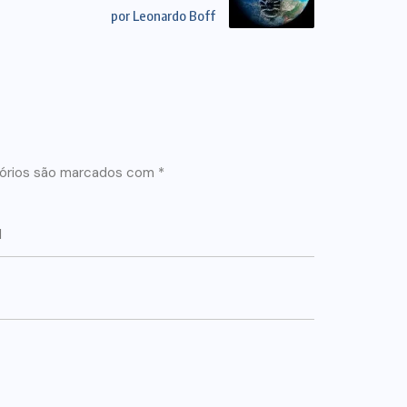
por Leonardo Boff
órios são marcados com
*