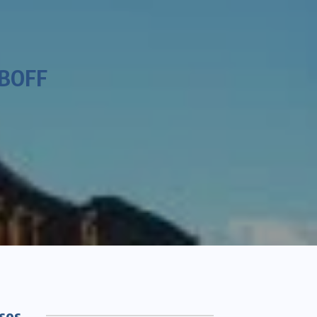
 BOFF
sos