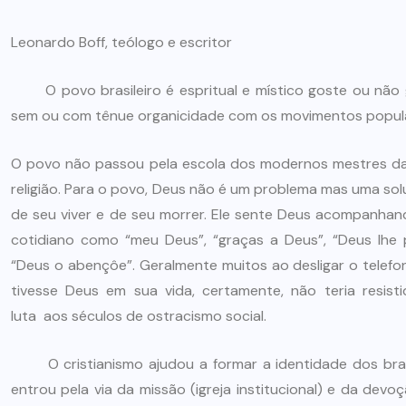
Leonardo Boff, teólogo e
escritor
O povo brasileiro é espritual e místico goste ou não go
sem ou com tênue organicidade com os movimentos popular
O povo não passou pela escola dos modernos mestres da s
religião. Para o povo, Deus não é um problema mas uma so
de seu viver e de seu morrer. Ele sente Deus acompanha
cotidiano como “meu Deus”, “graças a Deus”, “Deus lhe 
“Deus o abençôe”. Geralmente muitos ao desligar o telef
tivesse Deus em sua vida, certamente, não teria resist
luta aos séculos de ostracismo social.
O cristianismo ajudou a formar a identidade dos brasil
entrou pela via da missão (igreja institucional) e da devo