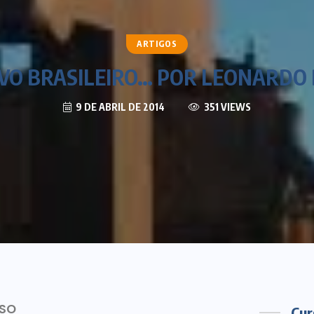
ARTIGOS
VO BRASILEIRO… POR LEONARDO
9 DE ABRIL DE 2014
351 VIEWS
OSO
Cur