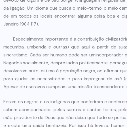
devoto de Ogum e de São Jorge. A linguagem religiosa de 
da ligação. Um idioma que busca o meio-termo, o meio cam
de em todos os locais encontrar alguma coisa boa e di
Janeiro 1984,117).
Especialmente importante é a contribuição civilizatória 
macumba, umbanda e outras) que aqui a partir de suas 
sincretismo. Cada ser humano pode ser umincorporador ev
Negados socialmente, desprezados politicamente, perseguido
devolveram auto-estima à população negra, ao afirmar que 
para ajudar os necessitados e para impregnar de axé (e
Apesar de escravos cumpriam uma missão transcendente e 
Foram os negros e os indígenas que conferiram e conferem
sabem acompanhados pelos santos e santas fortes, pelos
mão providente de Deus que não deixa que tudo se perca e 
e existe uma saída benfazeja. Por isso há leveza, humor