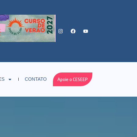
Apoie o CESEEP
ES
CONTATO