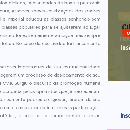
los bíblicos, comunidades de base e pastorais
 cura, grandes shows-celebrações dos padres
ART
e imperial educou as classes senhoriais sem
classes populares para se ajustarem ao lugar
CURSOS DE VERÃO
NOTÍCIAS
stianismo foi extremamente ambigua mas sempre
TRA
rofético. No caso da escravidão foi francamente
Inscrições abertas Curso de
Verão 2021
ores importantes de sua institucionalidade
12 DE DEZEMBRO DE 2020
s) começaram um processo de deslocamento de seu
re vivia. Surgiu o discurso da promoção humana
e é ocupada pelos oprimidos que já não aceitam
taneamente pobres ereligiosos, tiraram de sua
ação rumo a uma sociedade com mais participação
Ins
profético, libertador e comprometido com as