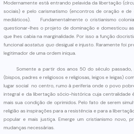
Modernamente está entrando pelavida da libertação (círcu
ARTIGOS
CESEEP
sociais) e pelo carismatismo (encontros de oração e de
CURSO DE ECUMENISMO
mediáticos). Fundamentalmente o cristianismo colonial 
questionar-lhes o projeto de dominação e domesticou as 
O ECUMENISMO
que lhes cabia na marginalidade. Por isso a função docri
TRANSFORMADOR NASCE
funcional ao
status quo
desigual e injusto. Raramente foi p
DENTRO DE NÓS – PRISCILLA
legitimador de uma ordem iniqua.
DOS REIS RIBEIRO
Somente a partir dos anos 50 do século passado, set
29 DE JULHO DE 2026
(bispos, padres e religiosos e religiosas, leigos e leiga
lugar social no centro, rumo à periferia onde o povo pob
integral e da libertação sócio-histórica cuja centralidad
mais sua condição de oprimidos. Pelo fato de serem simul
religião as inspirações para a resistência e para a libert
popular e mais justiça. Emerge um cristianismo novo, 
mudanças necessárias.