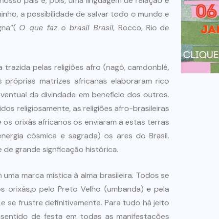
nosso pais é, pois, uma linguagem de relação e
inho, a possibilidade de salvar todo o mundo e
gna”(
O que faz o brasil Brasil,
Rocco, Rio de
trazida pelas religiões afro (nagô, camdonblé,
próprias matrizes africanas elaboraram rico
entual da divindade em benefício dos outros.
s religiosamente, as religiões afro-brasileiras
os orixás africanos os enviaram a estas terras
nergia cósmica e sagrada) os ares do Brasil.
de grande signficação histórica.
 uma marca mística à alma brasileira. Todos se
 orixás,p pelo Preto Velho (umbanda) e pela
se frustre definitivamente. Para tudo há jeito
, sentido de festa em todas as manifestações