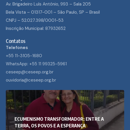
Av. Brigadeiro Luís Antônio, 993 – Sala 205
Bela Vista – 01317-001 – São Paulo, SP – Brasil
CNPJ – 52.027.398/0001-53
Inscrição Municipal: 87932652
Contatos
Telefones
+55 11-3105-1680
WhatsApp: +55 11 99325-5961
ceseep@ceseep.org.br
ouvidoria@ceseep.org.br
ECUMENISMO TRANSFORMADOR: ENTRE A
TERRA, OS POVOS E A ESPERANÇA