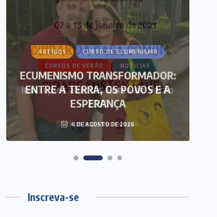
ARTIGOS
CURSO DE ECUMENISMO
CURSOS DE VERÃO
NOTÍCIAS
ECUMENISMO TRANSFORMADOR:
Inscrições abertas Curso de Verão
ENTRE A TERRA, OS POVOS E A
T
ESPERANÇA
2021
12 DE DEZEMBRO DE 2020
6 DE AGOSTO DE 2026
Inscreva-se