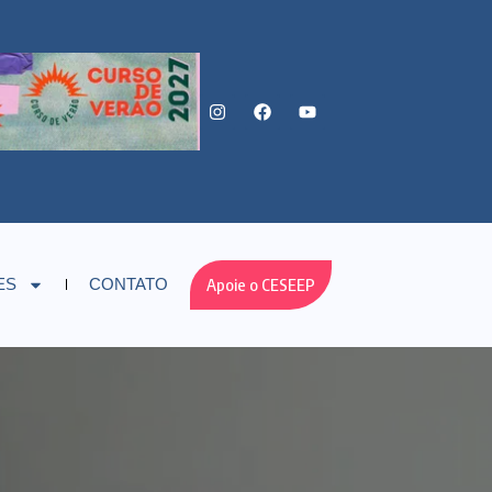
Apoie o CESEEP
ES
CONTATO