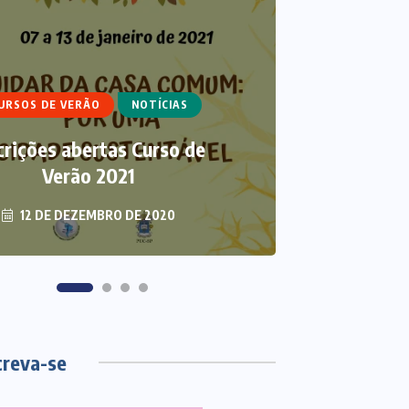
IGOS
CURSO DE ECUMENISMO
ARTIGOS
ECUMENISMO
URSOS DE VERÃO
NOTÍCIAS
NSFORMADOR: ENTRE A
THAL
crições abertas Curso de
TERRA, OS POVOS E A
ECUMEN
ESPERANÇA
Verão 2021
S
12 DE DEZEMBRO DE 2020
6 DE AGOSTO DE 2026
3 DE
creva-se