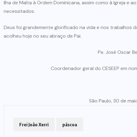
Ilha de Malta à Ordem Dominicana, assim como à Igreja e ao
ARTIGOS
CESEEP
necessitados.
CURSO DE ECUMENISMO
Deus foi grandemente glorificado na vida e nos trabalhos do
O ECUMENISMO
acolheu hoje no seu abraço de Pai.
TRANSFORMADOR NASCE
DENTRO DE NÓS – PRISCILLA
Pe. José Oscar B
DOS REIS RIBEIRO
Coordenador geral do CESEEP em nome
29 DE JULHO DE 2026
São Paulo, 30 de mai
Frei João Xerri
páscoa