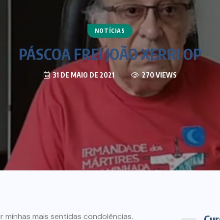
NOTÍCIAS
PÁSCOA FREI JOÃO XERRI OP
31 DE MAIO DE 2021
270 VIEWS
ir minhas mais sentidas condolências.
Cur