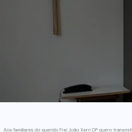
Aos familiares do querido Frei João Xerri OP quero transmit