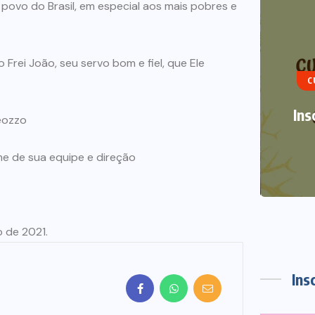
 povo do Brasil, em especial aos mais pobres e
ART
 Frei João, seu servo bom e fiel, que Ele
C
TRA
Ins
eozzo
 de sua equipe e direção
o de 2021.
Ins