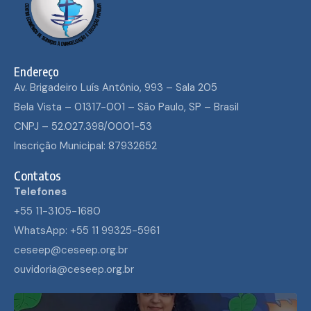
Endereço
Av. Brigadeiro Luís Antônio, 993 – Sala 205
Bela Vista – 01317-001 – São Paulo, SP – Brasil
CNPJ – 52.027.398/0001-53
Inscrição Municipal: 87932652
Contatos
Telefones
+55 11-3105-1680
WhatsApp: +55 11 99325-5961
ceseep@ceseep.org.br
ouvidoria@ceseep.org.br