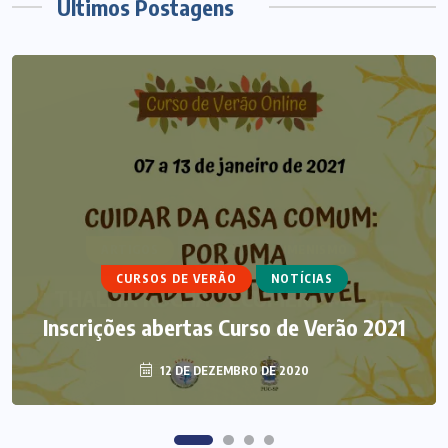
Últimos Postagens
ARTIGOS
CURSO DE ECUMENISMO
CURSOS DE VERÃO
NOTÍCIAS
THALITA ROCHA – ECUMENISMO DA
Inscrições abertas Curso de Verão 2021
VIDA SAGRADA
12 DE DEZEMBRO DE 2020
3 DE AGOSTO DE 2026