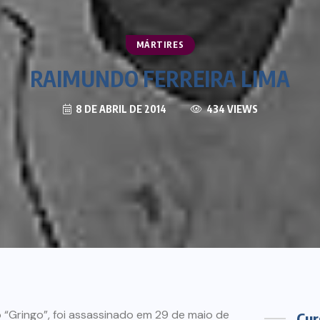
MÁRTIRES
RAIMUNDO FERREIRA LIMA
8 DE ABRIL DE 2014
434 VIEWS
 “Gringo”, foi assassinado em 29 de maio de
Cur