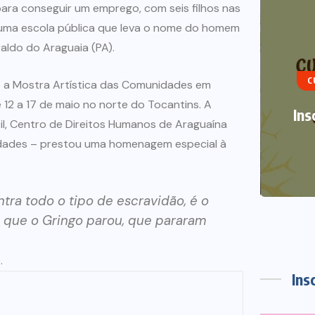
ara conseguir um emprego, com seis filhos nas
de uma escola pública que leva o nome do homem
ART
aldo do Araguaia (PA).
C
 a Mostra Artística das Comunidades em
TRA
e 12 a 17 de maio no norte do Tocantins. A
Ins
l, Centro de Direitos Humanos de Araguaína
ntidades – prestou uma homenagem especial à
ntra todo o tipo de escravidão, é o
o que o Gringo parou, que pararam
.
Ins