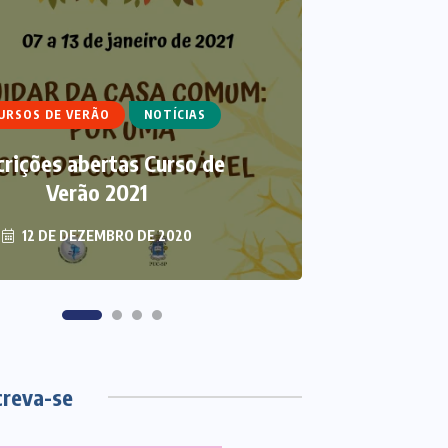
IGOS
CURSO DE ECUMENISMO
ARTIGOS
ECUMENISMO
URSOS DE VERÃO
NOTÍCIAS
NSFORMADOR: ENTRE A
THAL
crições abertas Curso de
TERRA, OS POVOS E A
ECUMEN
ESPERANÇA
Verão 2021
S
12 DE DEZEMBRO DE 2020
6 DE AGOSTO DE 2026
3 DE
creva-se