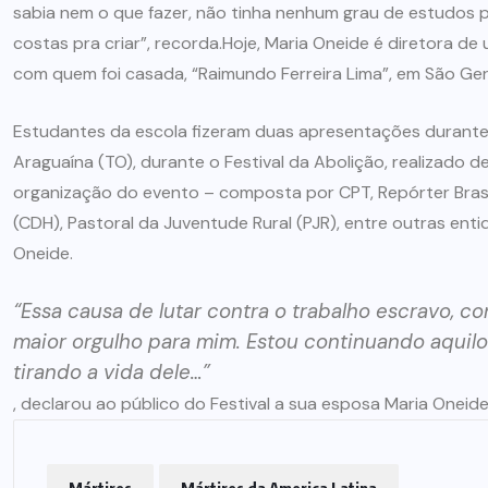
ARTIGOS
CESEEP
sabia nem o que fazer, não tinha nenhum grau de estudos p
costas pra criar”, recorda.Hoje, Maria Oneide é diretora 
CURSO DE ECUMENISMO
com quem foi casada, “Raimundo Ferreira Lima”, em São Ger
O ECUMENISMO
Estudantes da escola fizeram duas apresentações durante
TRANSFORMADOR NASCE
Araguaína (TO), durante o Festival da Abolição, realizado d
DENTRO DE NÓS – PRISCILLA
organização do evento – composta por CPT, Repórter Brasi
DOS REIS RIBEIRO
(CDH), Pastoral da Juventude Rural (PJR), entre outras e
Oneide.
29 DE JULHO DE 2026
“Essa causa de lutar contra o trabalho escravo, co
maior orgulho para mim. Estou continuando aquil
tirando a vida dele…”
, declarou ao público do Festival a sua esposa Maria Oneide
Mártires
Mártires da America Latina