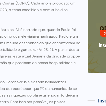
s Cristãs (CONIC). Cada ano, é proposto um
020, o tema escolhido e com subsídios
ART
óstolos. Ali é narrado que, quando Paulo foi
CURSOS DE VERÃO
NOTÍCIAS
avio no qual ele viajava naufragou. Paulo e um
em uma ilha desconhecida que encontraram no
Inscrições abertas Curso de
alidade e gentileza (At 28, 2). A partir desta
Verão 2021
es Igrejas, esta atual Semana da Unidade propõe
12 DE DEZEMBRO DE 2020
rmãs que precisam da nossa hospitalidade e
do Coronavírus e existem isolamentos
aba de reconhecer que 1% da humanidade se
odas as riquezas do planeta, enquanto deixam
Ins
rra. Para isso ser possível, os países