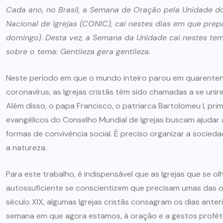
Cada ano, no Brasil, a Semana de Oração pela Unidade d
Nacional de Igrejas (CONIC), cai nestes dias em que pre
domingo). Desta vez, a Semana da Unidade cai nestes t
sobre o tema: Gentileza gera gentileza.
Neste período em que o mundo inteiro parou em quarenten
coronavírus, as Igrejas cristãs têm sido chamadas a se unir
Além disso, o papa Francisco, o patriarca Bartolomeu I, pr
evangélicos do Conselho Mundial de Igrejas buscam ajudar 
formas de convivência social. É preciso organizar a socied
a natureza.
Para este trabalho, é indispensável que as Igrejas que se
autossuficiente se conscientizem que precisam umas das o
século XIX, algumas Igrejas cristãs consagram os dias ante
semana em que agora estamos, à oração e a gestos profétic