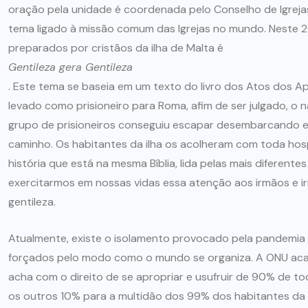
oração pela unidade é coordenada pelo Conselho de Igreja
tema ligado à missão comum das Igrejas no mundo. Neste 2
preparados por cristãos da ilha de Malta é
Gentileza gera Gentileza
ARTIGOS
CURSO DE ECUMENISMO
. Este tema se baseia em um texto do livro dos Atos dos Ap
levado como prisioneiro para Roma, afim de ser julgado, o n
MEMÓRIA DE UMA JORNADA
grupo de prisioneiros conseguiu escapar desembarcando 
QUE NÃO TERMINA – JOÃO
caminho. Os habitantes da ilha os acolheram com toda hospit
DIAS
história que está na mesma Bíblia, lida pelas mais diferent
28 DE JULHO DE 2026
exercitarmos em nossas vidas essa atenção aos irmãos e i
gentileza.
Atualmente, existe o isolamento provocado pela pandemia 
forçados pelo modo como o mundo se organiza. A ONU ac
acha com o direito de se apropriar e usufruir de 90% de t
os outros 10% para a multidão dos 99% dos habitantes da te