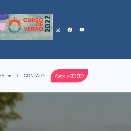
Apoie o CESEEP
ES
CONTATO