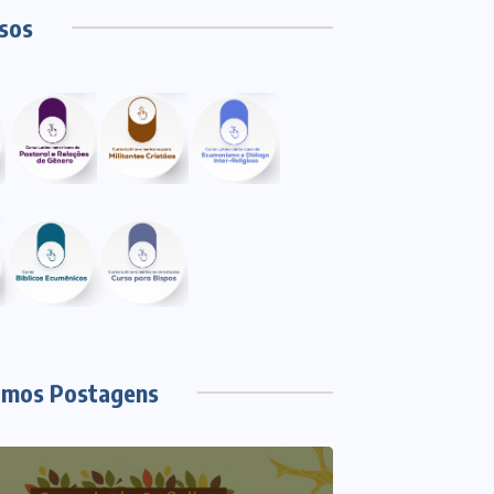
sos
imos Postagens