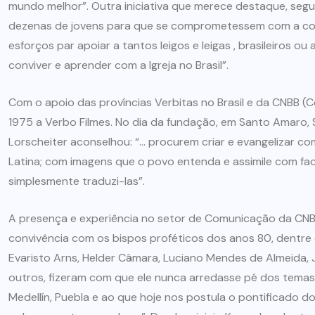
mundo melhor”. Outra iniciativa que merece destaque, segun
dezenas de jovens para que se comprometessem com a co
esforços par apoiar a tantos leigos e leigas , brasileiros 
conviver e aprender com a Igreja no Brasil”.
Com o apoio das províncias Verbitas no Brasil e da CNBB (C
1975 a Verbo Filmes. No dia da fundação, em Santo Amaro, S
Lorscheiter aconselhou: “… procurem criar e evangelizar co
Latina; com imagens que o povo entenda e assimile com faci
simplesmente traduzi-las”.
A presença e experiência no setor de Comunicação da CNBB 
convivência com os bispos proféticos dos anos 80, dentre el
Evaristo Arns, Helder Câmara, Luciano Mendes de Almeida, 
outros, fizeram com que ele nunca arredasse pé dos temas
Medellín, Puebla e ao que hoje nos postula o pontificado do