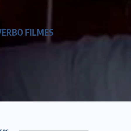
VERBO FILMES
sos