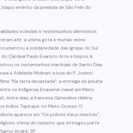
bispo emérito da prelazia de São Felix do
ealidades eclesiais e testemunhos silenciosos
ceram até a ultima gota e muitas vezes
ocumentou a solidariedade das Igrejas do Sul
 do Cardeal Paulo Evaristo Arns e bispos à
gistrou os testemunhos martiriais de Santo Dias
usa e Adelaide Molinari; a luta do P. Josimo
ilme “Na terra devastada”; a entrega do jesuíta
a entre os indígenas Enawenê-nawê em Mato
t, entre elas, a francesa Geneviève Hélène
os índios Tapirapè, no Mato Grosso. O
rdeste aparece em “Os pobres meus mestres”,
eligioso vitima do nazismo que entregou parte
 Santo André, SP.