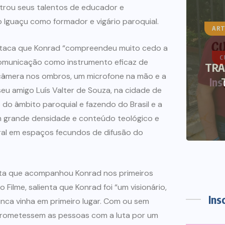
trou seus talentos de educador e
do Iguaçu como formador e vigário paroquial.
ART
destaca que Konrad “compreendeu muito cedo a
CURSOS DE VERÃO
NOTÍCIAS
comunicação como instrumento eficaz de
TRA
 câmera nos ombros, um microfone na mão e a
Inscrições abertas Curso de
eu amigo Luís Valter de Souza, na cidade de
Verão 2021
do âmbito paroquial e fazendo do Brasil e a
om grande densidade e conteúdo teológico e
12 DE DEZEMBRO DE 2020
oral em espaços fecundos de difusão do
bita que acompanhou Konrad nos primeiros
 Filme, salienta que Konrad foi “um visionário,
Ins
unca vinha em primeiro lugar. Com ou sem
omprometessem as pessoas com a luta por um