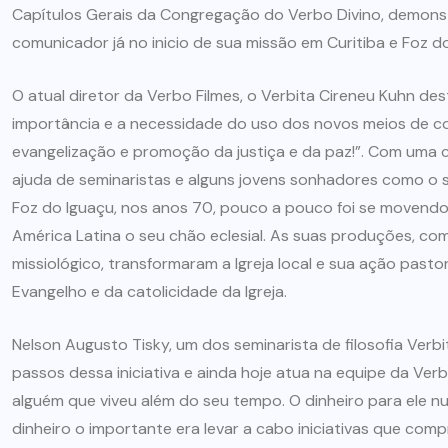
ARTIGOS
CESEEP
Capítulos Gerais da Congregação do Verbo Divino, demons
comunicador já no inicio de sua missão em Curitiba e Foz 
CURSO DE ECUMENISMO
O atual diretor da Verbo Filmes, o Verbita Cireneu Kuhn 
O ECUMENISMO
importância e a necessidade do uso dos novos meios de 
TRANSFORMADOR NASCE
evangelização e promoção da justiça e da paz!”. Com uma
DENTRO DE NÓS – PRISCILLA
ajuda de seminaristas e alguns jovens sonhadores como o s
DOS REIS RIBEIRO
Foz do Iguaçu, nos anos 70, pouco a pouco foi se movendo 
América Latina o seu chão eclesial. As suas produções, c
29 DE JULHO DE 2026
missiológico, transformaram a Igreja local e sua ação past
Evangelho e da catolicidade da Igreja.
Nelson Augusto Tisky, um dos seminarista de filosofia Ver
passos dessa iniciativa e ainda hoje atua na equipe da Verbo
alguém que viveu além do seu tempo. O dinheiro para ele n
dinheiro o importante era levar a cabo iniciativas que c