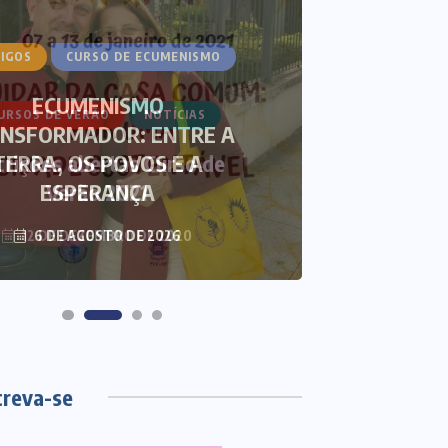
IGOS
CURSO DE ECUMENISMO
ARTIGOS
ECUMENISMO
NSFORMADOR: ENTRE A
THAL
TERRA, OS POVOS E A
ECUMEN
ESPERANÇA
S
6 DE AGOSTO DE 2026
3 DE
creva-se