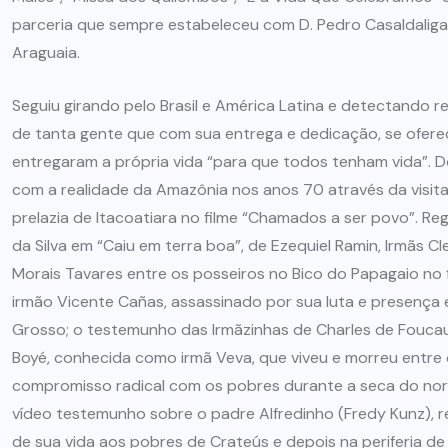
parceria que sempre estabeleceu com D. Pedro Casaldaliga, 
Araguaia.
Seguiu girando pelo Brasil e América Latina e detectando r
de tanta gente que com sua entrega e dedicação, se ofere
entregaram a própria vida “para que todos tenham vida”. D
com a realidade da Amazônia nos anos 70 através da visita
prelazia de Itacoatiara no filme “Chamados a ser povo”. Re
da Silva em “Caiu em terra boa”, de Ezequiel Ramin, Irmãs Cle
Morais Tavares entre os posseiros no Bico do Papagaio no f
irmão Vicente Cañas, assassinado por sua luta e presenç
Grosso; o testemunho das Irmãzinhas de Charles de Foucaul
Boyé, conhecida como irmã Veva, que viveu e morreu entre 
compromisso radical com os pobres durante a seca do no
vídeo testemunho sobre o padre Alfredinho (Fredy Kunz), r
de sua vida aos pobres de Crateús e depois na periferia de