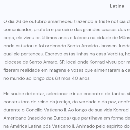
Latina
O dia 26 de outubro amanheceu trazendo a triste noticia d
comunicador, profeta e parceiro das grandes causas dos ex
cepa, ele viveu os últimos anos e faleceu na cidade de Mün
onde estudou e foi ordenado Santo Arnaldo Janssen, funda
qual ele pertenceu. Escrevo estas linhas na casa Verbita,
diocese de Santo Amaro, SP, local onde Konrad viveu por 
fizeram realidade em imagens e vozes que alimentaram a cam
no mundo ao longo dos últimos 40 anos.
Ele soube detectar, selecionar e ir ao encontro de tantas 
construtora do reino da justiça, da verdade e da paz, conf
durante o Concilio Vaticano II. Ao longo de sua vida Konrad
Americano (nascido na Europa) que partilhava em forma de i
na América Latina pós Vaticano II. Animado pelo espirito 