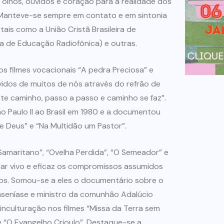
 olhos, ouvidos e coração para a realidade dos
 Manteve-se sempre em contato e em sintonia
ais como a União Cristã Brasileira de
a de Educação Radiofônica) e outras.
s filmes vocacionais “A pedra Preciosa” e
vidos de muitos de nós através do refrão de
ste caminho, passo a passo e caminho se faz”.
o Paulo II ao Brasil em 1980 e a documentou
de Deus” e “Na Multidão um Pastor”.
Samaritano”, “Ovelha Perdida”, “O Semeador” e
nar vivo e eficaz os compromissos assumidos
os. Somou-se a eles o documentário sobre o
nseníase e ministro da comunhão Adalúcio
nculturação nos filmes “Missa da Terra sem
e “O Evangelho Crioulo”. Destaque-se a