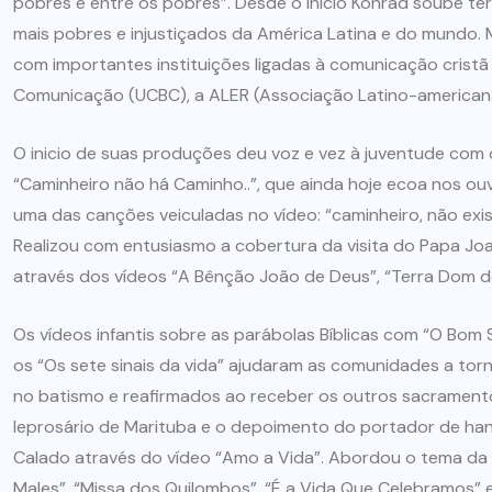
pobres e entre os pobres”. Desde o inicio Konrad soube ter
mais pobres e injustiçados da América Latina e do mundo.
com importantes instituições ligadas à comunicação cristã t
Comunicação (UCBC), a ALER (Associação Latino-american
O inicio de suas produções deu voz e vez à juventude com o
“Caminheiro não há Caminho..”, que ainda hoje ecoa nos ou
uma das canções veiculadas no vídeo: “caminheiro, não exi
Realizou com entusiasmo a cobertura da visita do Papa Joa
através dos vídeos “A Bênção João de Deus”, “Terra Dom 
Os vídeos infantis sobre as parábolas Bíblicas com “O Bom 
os “Os sete sinais da vida” ajudaram as comunidades a tor
no batismo e reafirmados ao receber os outros sacrament
leprosário de Marituba e o depoimento do portador de ha
Calado através do vídeo “Amo a Vida”. Abordou o tema da i
Males”, “Missa dos Quilombos”, “É a Vida Que Celebramos” 