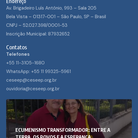
Endereço
Av. Brigadeiro Luís Antônio, 993 – Sala 205
Bela Vista – 01317-001 – São Paulo, SP – Brasil
CNPJ – 52.027.398/0001-53
Inscrição Municipal: 87932652
Contatos
Telefones
+55 11-3105-1680
WhatsApp: +55 11 99325-5961
ceseep@ceseep.org.br
ouvidoria@ceseep.org.br
ECUMENISMO TRANSFORMADOR: ENTRE A
TERRA, OS POVOS E A ESPERANÇA