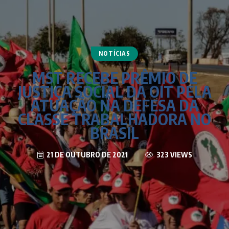
NOTÍCIAS
MST RECEBE PRÊMIO DE
JUSTIÇA SOCIAL DA OIT PELA
ATUAÇÃO NA DEFESA DA
CLASSE TRABALHADORA NO
BRASIL
21 DE OUTUBRO DE 2021
323 VIEWS