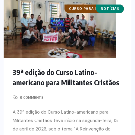
CURSO PARA MILITANTES
NOTÍCIAS
CESEEP
39ª edição do Curso Latino-
americano para Militantes Cristãos
0 COMMENTS
A 39ª edição do Curso Latino-americano para
Militantes Cristãos teve início na segunda-feira, 13
de abril de 2026, sob o tema “A Reinvenção do