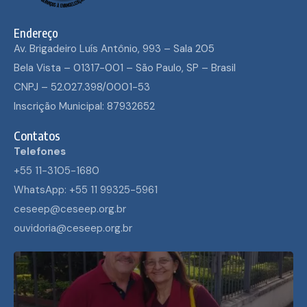
Endereço
Av. Brigadeiro Luís Antônio, 993 – Sala 205
Bela Vista – 01317-001 – São Paulo, SP – Brasil
CNPJ – 52.027.398/0001-53
Inscrição Municipal: 87932652
Contatos
Telefones
+55 11-3105-1680
WhatsApp: +55 11 99325-5961
ceseep@ceseep.org.br
ouvidoria@ceseep.org.br