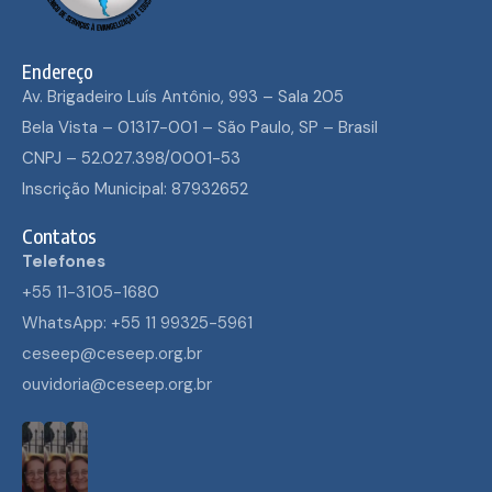
Endereço
Av. Brigadeiro Luís Antônio, 993 – Sala 205
Bela Vista – 01317-001 – São Paulo, SP – Brasil
CNPJ – 52.027.398/0001-53
Inscrição Municipal: 87932652
Contatos
Telefones
+55 11-3105-1680
WhatsApp: +55 11 99325-5961
ceseep@ceseep.org.br
ouvidoria@ceseep.org.br
ECUMENISMO
ECUMENISMO
ECUMENISMO
ECUMENISMO
ECUMENISMO
TRANSFORMADOR:
TRANSFORMADOR:
TRANSFORMADOR:
TRANSFORMADOR:
TRANSFORMADOR: