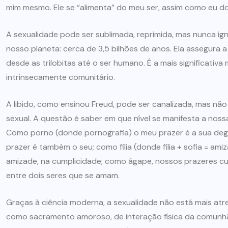
ARTIGOS
CESEEP
mim mesmo. Ele se “alimenta” do meu ser, assim como eu do
CURSO DE ECUMENISMO
A sexualidade pode ser sublimada, reprimida, mas nunca ign
nosso planeta: cerca de 3,5 bilhões de anos. Ela assegura 
O ECUMENISMO
desde as trilobitas até o ser humano. É a mais significati
TRANSFORMADOR NASCE
intrinsecamente comunitário.
DENTRO DE NÓS – PRISCILLA
DOS REIS RIBEIRO
A libido, como ensinou Freud, pode ser canalizada, mas nã
sexual. A questão é saber em que nível se manifesta a nossa
29 DE JULHO DE 2026
Como porno (donde pornografia) o meu prazer é a sua de
prazer é também o seu; como filia (donde filia + sofia = amiz
amizade, na cumplicidade; como ágape, nossos prazeres cul
entre dois seres que se amam.
Graças à ciência moderna, a sexualidade não está mais atr
como sacramento amoroso, de interação física da comunhão 