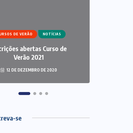
IGOS
CURSO DE ECUMENISMO
ARTIGOS
ECUMENISMO
URSOS DE VERÃO
NOTÍCIAS
NSFORMADOR: ENTRE A
THAL
crições abertas Curso de
TERRA, OS POVOS E A
ECUMEN
ESPERANÇA
Verão 2021
S
12 DE DEZEMBRO DE 2020
6 DE AGOSTO DE 2026
3 DE
creva-se