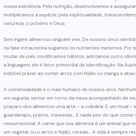
nossa existência. Pela nutrição, desenvolvemos e assegura
multiplicamos a espécie; pela espiritualidade, transcend
natureza, o próximo e Deus.
Sem ingerir alimentos ninguém vive. De nossos cinco sentido
na fase intrauterina sugamos os nutrientes maternos. Por i
mudar de país, modificamos hábitos, adotamos outro idiom
a linguagem, ele é fator primordial de identificação. Na Aus
indizível prazer ao comer arroz com feijão ou manga e abaca
A comensalidade é o mais humano de nossos atos. Nenhum o
em seguida, sentar em torno da mesa acompanhado de seu
preparo dos alimentos uma arte – a culinária. E um ritual – 
guardanapo, pratos, travessas… E nada pior do que comer s
ressurrecional. A carne que nos alimenta é um animal que m
um vegetal, ou o arroz e feijão, cereais… A vida é sempre r