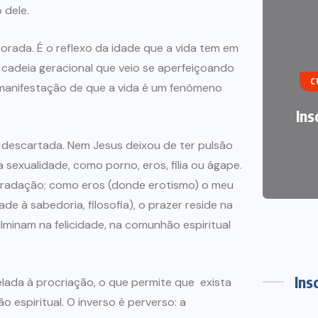
 dele.
ART
orada. É o reflexo da idade que a vida tem em
a cadeia geracional que veio se aperfeiçoando
C
va manifestação de que a vida é um fenômeno
TRA
Ins
o descartada. Nem Jesus deixou de ter pulsão
 sexualidade, como porno, eros, filia ou ágape.
gradação; como eros (donde erotismo) o meu
ade à sabedoria, filosofia), o prazer reside na
minam na felicidade, na comunhão espiritual
Ins
elada à procriação, o que permite que exista
espiritual. O inverso é perverso: a