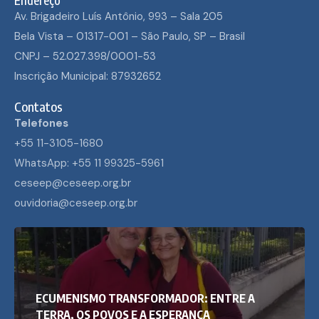
Av. Brigadeiro Luís Antônio, 993 – Sala 205
Bela Vista – 01317-001 – São Paulo, SP – Brasil
CNPJ – 52.027.398/0001-53
Inscrição Municipal: 87932652
Contatos
Telefones
+55 11-3105-1680
WhatsApp: +55 11 99325-5961
ceseep@ceseep.org.br
ouvidoria@ceseep.org.br
ECUMENISMO TRANSFORMADOR: ENTRE A
TERRA, OS POVOS E A ESPERANÇA