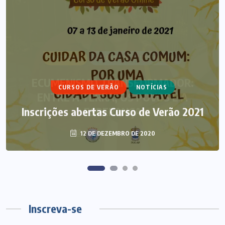
ARTIGOS
CURSO DE ECUMENISMO
ECUMENISMO TRANSFORMADOR:
CURSOS DE VERÃO
NOTÍCIAS
ENTRE A TERRA, OS POVOS E A
Inscrições abertas Curso de Verão 2021
ESPERANÇA
12 DE DEZEMBRO DE 2020
6 DE AGOSTO DE 2026
Inscreva-se