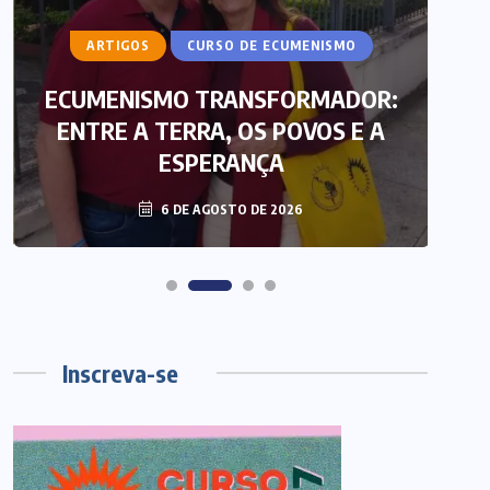
ARTIGOS
CURSO DE ECUMENISMO
ECUMENISMO TRANSFORMADOR:
ENTRE A TERRA, OS POVOS E A
T
ESPERANÇA
6 DE AGOSTO DE 2026
Inscreva-se