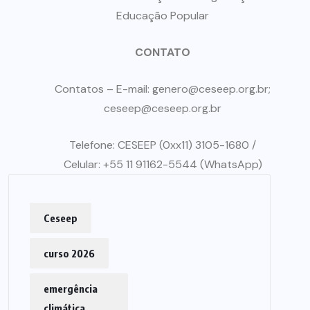
Educação Popular
CONTATO
Contatos – E-mail: genero@ceseep.org.br;
ceseep@ceseep.org.br
Telefone: CESEEP (0xx11) 3105-1680 /
Celular: +55 11 91162-5544 (WhatsApp)
Ceseep
curso 2026
emergência
climática