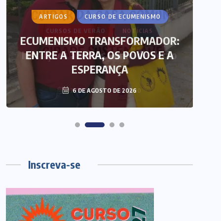
ARTIGOS
CURSO DE ECUMENISMO
ECUMENISMO TRANSFORMADOR:
ENTRE A TERRA, OS POVOS E A
T
ESPERANÇA
6 DE AGOSTO DE 2026
Inscreva-se