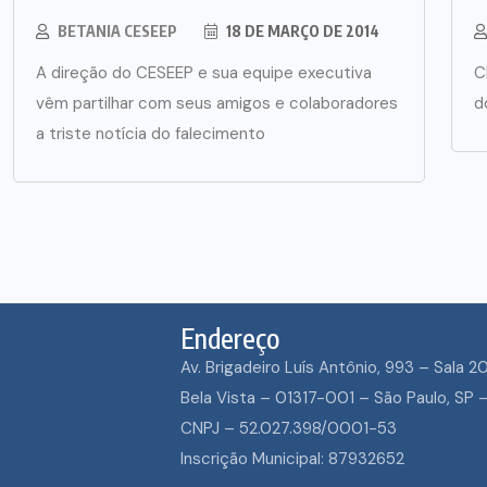
BETANIA CESEEP
18 DE MARÇO DE 2014
A direção do CESEEP e sua equipe executiva
C
vêm partilhar com seus amigos e colaboradores
d
a triste notícia do falecimento
Endereço
Av. Brigadeiro Luís Antônio, 993 – Sala 2
ECUMENISMO
Bela Vista – 01317-001 – São Paulo, SP –
TRANSFORMADO
CNPJ – 52.027.398/0001-53
ENTRE A TERRA,
Inscrição Municipal: 87932652
POVOS E A ESPE