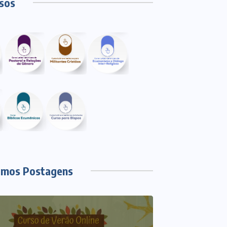
sos
imos Postagens