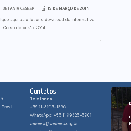
BETANIA CESEEP
19 DE MARÇO DE 2014
lique aqui para fazer o download do informativo
o Curso de Verão 2014.
Contatos
05
Telefones
ECUMENISMO
 Brasil
+55 11-3105-1680
R:
TRANSFORMADOR:
WhatsApp: +55 11 99325-5961
 OS
ENTRE A TERRA, OS
E
ceseep@ceseep.org.br
RANÇA
POVOS E A ESPERANÇA
P