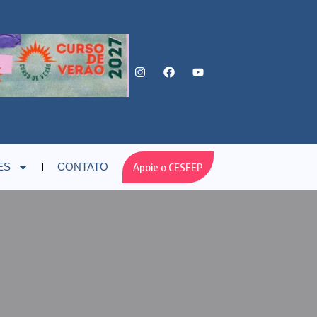
Apoie o CESEEP
ES
CONTATO