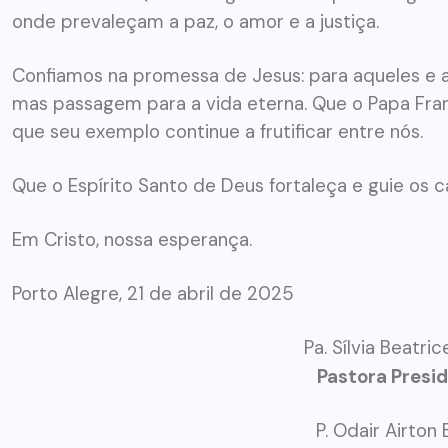
ARTIGOS
CESEEP
onde prevaleçam a paz, o amor e a justiça.
CURSO DE ECUMENISMO
Confiamos na promessa de Jesus: para aqueles e a
mas passagem para a vida eterna. Que o Papa Fra
O ECUMENISMO
que seu exemplo continue a frutificar entre nós.
TRANSFORMADOR NASCE
DENTRO DE NÓS – PRISCILLA
Que o Espírito Santo de Deus fortaleça e guie os c
DOS REIS RIBEIRO
Em Cristo, nossa esperança.
29 DE JULHO DE 2026
Porto Alegre, 21 de abril de 2025
Pa. Sílvia Beatri
Pastora Presi
P. Odair Airton