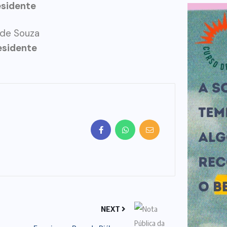
esidente
a de Souza
esidente
NEXT