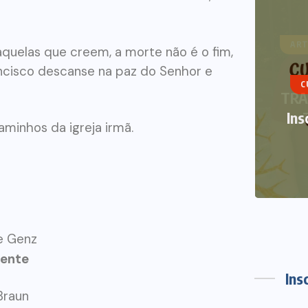
ART
quelas que creem, a morte não é o fim,
ncisco descanse na paz do Senhor e
C
TRA
Ins
aminhos da igreja irmã.
ce Genz
dente
Ins
 Braun