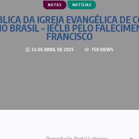
NOTAS
NOTÍCIAS
LICA DA IGREJA EVANGÉLICA DE 
 BRASIL – IECLB PELO FALECIM
FRANCISCO
24 DE ABRIL DE 2025
750 VIEWS
Reprodução Portal Luterano