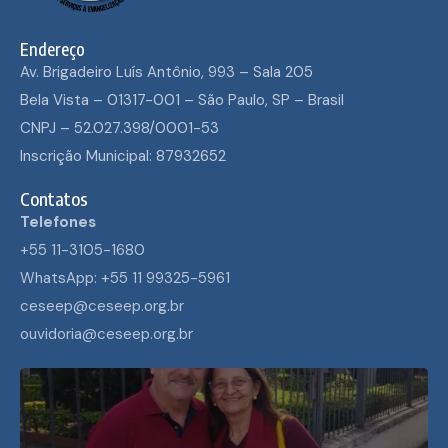
Endereço
Av. Brigadeiro Luís Antônio, 993 – Sala 205
Bela Vista – 01317-001 – São Paulo, SP – Brasil
CNPJ – 52.027.398/0001-53
Inscrição Municipal: 87932652
Contatos
Telefones
+55 11-3105-1680
WhatsApp: +55 11 99325-5961
ceseep@ceseep.org.br
ouvidoria@ceseep.org.br